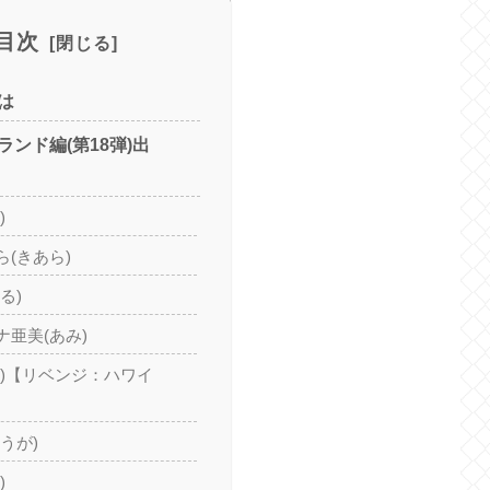
目次
は
ンド編(第18弾)出
)
(きあら)
る)
亜美(あみ)
あ)【リベンジ：ハワイ
うが)
)