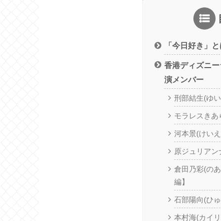
「今日好き」と
香港ディズニーラ
演メンバー
刑部結生(ゆい
モラレスきあら
河本景(けいえ
原ジュリアンナ
倉田乃彩(の
編】
石部陽向(ひゅ
本村海(カイリ