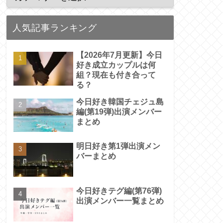
人気記事ランキング
【2026年7月更新】今日
好き成立カップルは何
組？現在も付き合って
る？
今日好き韓国チェジュ島
編(第19弾)出演メンバー
まとめ
明日好き第1弾出演メン
バーまとめ
今日好きテグ編(第76弾)
出演メンバー一覧まとめ