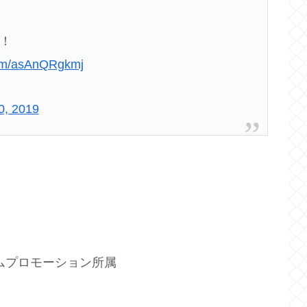
️！
.com/asAnQRgkmj
30, 2019
ムプロモーション所属