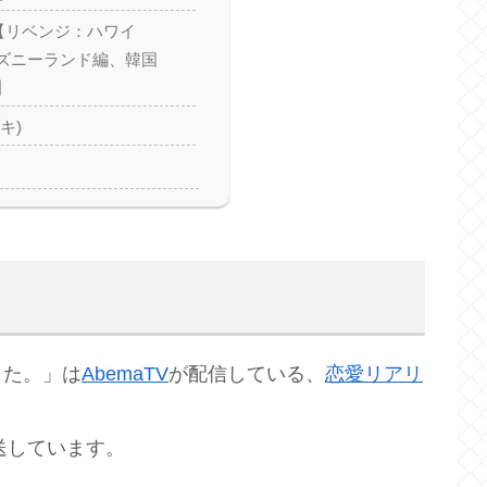
)【リベンジ：ハワイ
ズニーランド編、韓国
】
キ)
した。」は
AbemaTV
が配信している、
恋愛
リアリ
送しています。