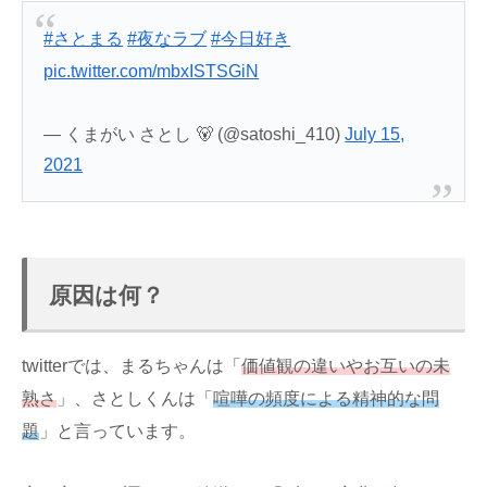
#さとまる
#夜なラブ
#今日好き
pic.twitter.com/mbxISTSGiN
— くまがい さとし 🐻 (@satoshi_410)
July 15,
2021
原因は何？
twitterでは、まるちゃんは「
価値観の違いやお互いの未
熟さ
」、さとしくんは「
喧嘩の頻度による精神的な問
題
」と言っています。