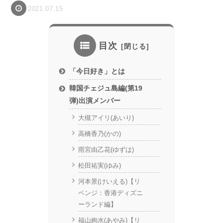
2021.07.15
目次
「今日好き」とは
韓国チェジュ島編(第19
弾)出演メンバー
大槻アイリ(あいり)
高橋香乃(かの)
雨宮由乙花(ゆずは)
松田祐実(ゆみ)
河本景(けいえる)【リ
ベンジ：香港ディズニ
ーランド編】
福山絢水(あやみ)【リ