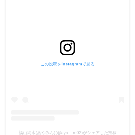
この投稿をInstagramで見る
福山絢水(あやみん)(@aya__m02)がシェアした投稿