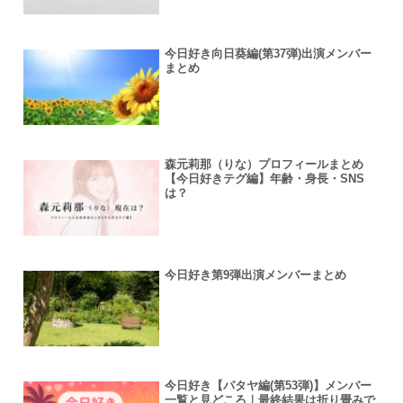
今日好き向日葵編(第37弾)出演メンバー
まとめ
森元莉那（りな）プロフィールまとめ
【今日好きテグ編】年齢・身長・SNS
は？
今日好き第9弾出演メンバーまとめ
今日好き【パタヤ編(第53弾)】メンバー
一覧と見どころ｜最終結果は折り畳みで