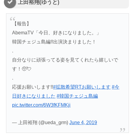
上田裕翔(ゆうと)
【報告】
AbemaTV「今日、好きになりました。」
韓国チェジュ島編!!出演決まりました！
.
自分なりに頑張ってる姿を見てくれたら嬉しいで
す！🥺💘
.
応援お願いします!!
#拡散希望RTお願いします
#今
日好きになりました
#韓国チェジュ島編
pic.twitter.com/6W3fKFMKji
— 上田裕翔 (@ueda_grm)
June 4, 2019