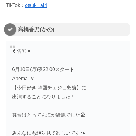
TikTok：
otsuki_airi
高橋香乃(かの)
🌟告知🌟
6月10日(月)夜22:00スタート
AbemaTV
【今日好き 韓国チェジュ島編】に
出演することになりました‼️
舞台はとっても海が綺麗でした🏖
みんなにも絶対見て欲しいです👀