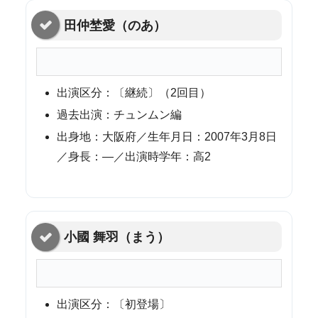
田仲埜愛（のあ）
出演区分：〔継続〕（2回目）
過去出演：チュンムン編
出身地：大阪府／生年月日：2007年3月8日
／身長：—／出演時学年：高2
小國 舞羽（まう）
出演区分：〔初登場〕