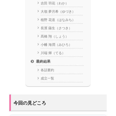
吉田 羽花（わか）
大嶺 夢月希（ゆづき）
植野 花道（はなみち）
長濱 薩生（さつき）
髙橋 翔（しょう）
小幡 海潤（みひろ）
川端 輝（てる）
最終結果
各話要約
成立一覧
今回の見どころ