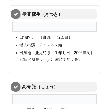
長濱 薩生（さつき）
出演区分：〔継続〕（2回目）
過去出演：チュンムン編
出身地：鹿児島県／生年月日：2005年5月
22日／身長：—／出演時学年：高3
髙橋 翔（しょう）