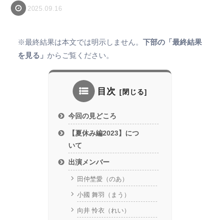
2025.09.16
※最終結果は本文では明示しません。
下部の「最終結果
を見る」
からご覧ください。
目次
今回の見どころ
【夏休み編2023】につ
いて
出演メンバー
田仲埜愛（のあ）
小國 舞羽（まう）
向井 怜衣（れい）