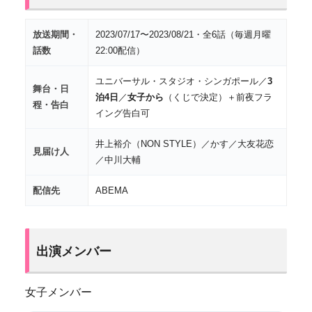
放送期間・
2023/07/17〜2023/08/21・全6話（毎週月曜
話数
22:00配信）
ユニバーサル・スタジオ・シンガポール／
3
舞台・日
泊4日
／
女子から
（くじで決定）＋前夜フラ
程・告白
イング告白可
井上裕介（NON STYLE）／かす／大友花恋
見届け人
／中川大輔
配信先
ABEMA
出演メンバー
女子メンバー