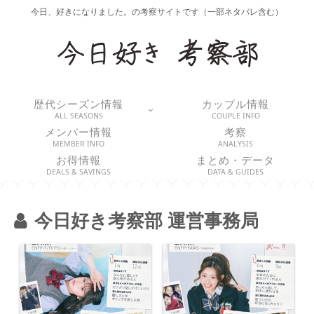
今日、好きになりました。の考察サイトです（一部ネタバレ含む）
歴代シーズン情報
カップル情報
ALL SEASONS
COUPLE INFO
メンバー情報
考察
MEMBER INFO
ANALYSIS
お得情報
まとめ・データ
DEALS & SAVINGS
DATA & GUIDES
今日好き考察部 運営事務局