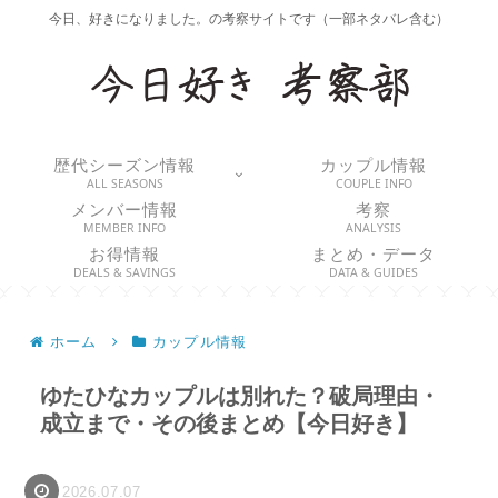
今日、好きになりました。の考察サイトです（一部ネタバレ含む）
歴代シーズン情報
カップル情報
ALL SEASONS
COUPLE INFO
メンバー情報
考察
MEMBER INFO
ANALYSIS
お得情報
まとめ・データ
DEALS & SAVINGS
DATA & GUIDES
ホーム
カップル情報
ゆたひなカップルは別れた？破局理由・
成立まで・その後まとめ【今日好き】
2026.07.07