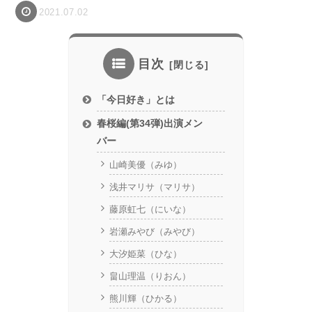
2021.07.02
目次
「今日好き」とは
春桜編(第34弾)出演メン
バー
山崎美優（みゆ）
浅井マリサ（マリサ）
藤原虹七（にいな）
岩瀬みやび（みやび）
大汐姫菜（ひな）
畠山理温（りおん）
熊川輝（ひかる）