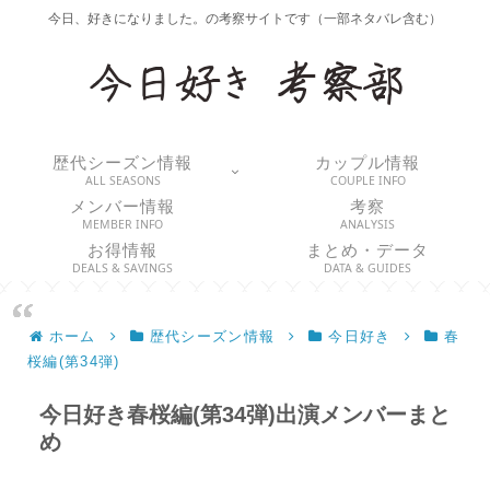
今日、好きになりました。の考察サイトです（一部ネタバレ含む）
歴代シーズン情報
カップル情報
ALL SEASONS
COUPLE INFO
メンバー情報
考察
MEMBER INFO
ANALYSIS
お得情報
まとめ・データ
DEALS & SAVINGS
DATA & GUIDES
ホーム
歴代シーズン情報
今日好き
春
桜編(第34弾)
今日好き春桜編(第34弾)出演メンバーまと
め