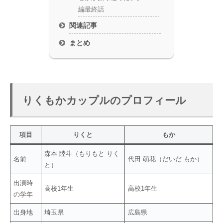
編最終話
関連記事
まとめ
りくもかカップルのプロフィール
項目
りくと
もか
森本 陸斗（もりもと りく
名前
代田 萌花（だいだ もか）
と）
出演時
高校1年生
高校1年生
の学年
出身地
埼玉県
広島県