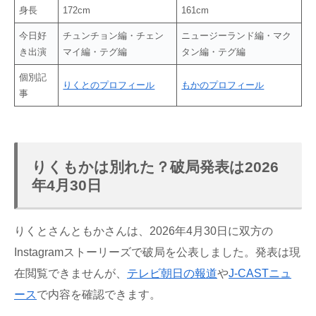
身長
172cm
161cm
今日好
チュンチョン編・チェン
ニュージーランド編・マク
き出演
マイ編・テグ編
タン編・テグ編
個別記
りくとのプロフィール
もかのプロフィール
事
りくもかは別れた？破局発表は2026
年4月30日
りくとさんともかさんは、2026年4月30日に双方の
Instagramストーリーズで破局を公表しました。発表は現
在閲覧できませんが、
テレビ朝日の報道
や
J-CASTニュ
ース
で内容を確認できます。