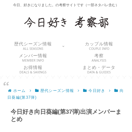
今日、好きになりました。の考察サイトです（一部ネタバレ含む）
歴代シーズン情報
カップル情報
ALL SEASONS
COUPLE INFO
メンバー情報
考察
MEMBER INFO
ANALYSIS
お得情報
まとめ・データ
DEALS & SAVINGS
DATA & GUIDES
ホーム
歴代シーズン情報
今日好き
向
日葵編(第37弾)
今日好き向日葵編(第37弾)出演メンバーま
とめ