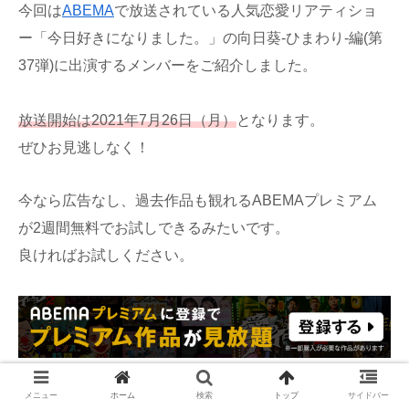
今回は
ABEMA
で放送されている人気恋愛リアティショ
ー「今日好きになりました。」の向日葵-ひまわり-編(第
37弾)に出演するメンバーをご紹介しました。
放送開始は2021年7月26日（月）
となります。
ぜひお見逃しなく！
今なら広告なし、過去作品も観れるABEMAプレミアム
が2週間無料でお試しできるみたいです。
良ければお試しください。
メニュー
ホーム
検索
トップ
サイドバー