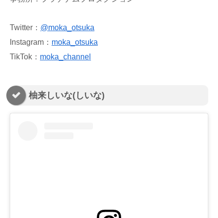
Twitter：
@moka_otsuka
Instagram：
moka_otsuka
TikTok：
moka_channel
柚来しいな(しいな)