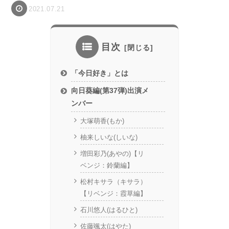
2021.07.21
目次
「今日好き」とは
向日葵編(第37弾)出演メ
ンバー
大塚萌香(もか)
柚来しいな(しいな)
増田彩乃(あやの)【リ
ベンジ：鈴蘭編】
松村キサラ（キサラ）
【リベンジ：霞草編】
石川悠人(はるひと)
佐藤颯太(はやた)