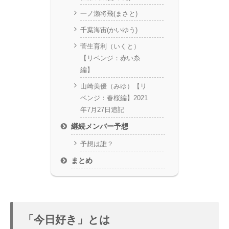
一ノ瀬将飛(まさと)
千葉海宙(かいゆう)
菅生育利（いくと）
【リベンジ：赤い糸
編】
山崎美優（みゆ）【リ
ベンジ：春桜編】2021
年7月27日追記
継続メンバー予想
予想は誰？
まとめ
「今日好き」とは