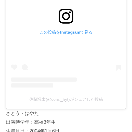
この投稿をInstagramで見る
佐藤颯太(@com._hyt)がシェアした投稿
さとう・はやた
出演時学年：高校3年生
生年月日：2004年1月6日