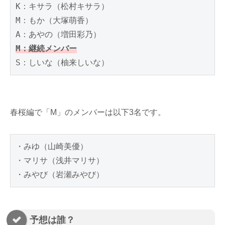
K：キサラ（松村キサラ）
M：もか（大塚萌香）
A：あやの（増田彩乃）
M：継続メンバー
S：しいな（柚来しいな）
春桜編で「M」のメンバーは以下3名です。
・みゆ（山崎美優）

・マリサ（浅井マリサ）

・みやび（岩瀬みやび）
予想は誰？