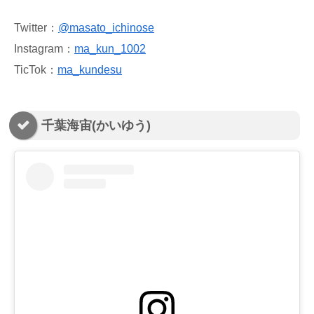
Twitter：
@masato_ichinose
Instagram：
ma_kun_1002
TicTok：
ma_kundesu
千葉海宙(かいゆう)