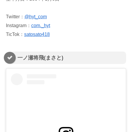
Twitter：
@
hyt_com
Instagram：
com._hyt
TicTok：
satosato418
一ノ瀬将飛(まさと)