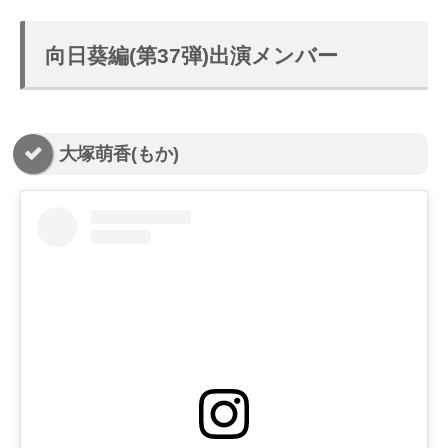
向日葵編(第37弾)出演メンバー
大塚萌香(もか)