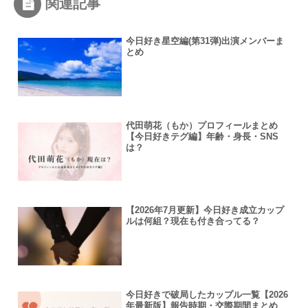
関連記事
今日好き星空編(第31弾)出演メンバーま
とめ
代田萌花（もか）プロフィールまとめ
【今日好きテグ編】年齢・身長・SNS
は？
【2026年7月更新】今日好き成立カップ
ルは何組？現在も付き合ってる？
今日好きで破局したカップル一覧【2026
年最新版】報告時期・交際期間まとめ