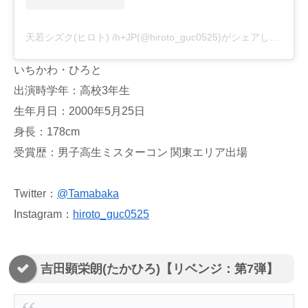
天若シズク(ヒロト) /h+JP(@hiroto_guc0525)がシェアした投稿
いちかわ・ひろと
出演時学年：高校3年生
生年月日：2000年5月25日
身長：178cm
受賞歴：男子高生ミスターコン 関東エリア出場
Twitter：
@Tamabaka
Instagram：
hiroto_guc0525
吉田顕栄朗(たかひろ)【リベンジ：第7弾】