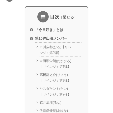
目次
「今日好き」とは
第10弾出演メンバー
市川広都(ひろ)【リベ
ンジ：第9弾】
吉田顕栄朗(たかひろ)
【リベンジ：第7弾】
高橋龍之介(りゅう)
【リベンジ：第3弾】
ヤスダケント(ケン)
【リベンジ：第7弾】
森元流那(るな)
伊賀愛優菜(あゆな)