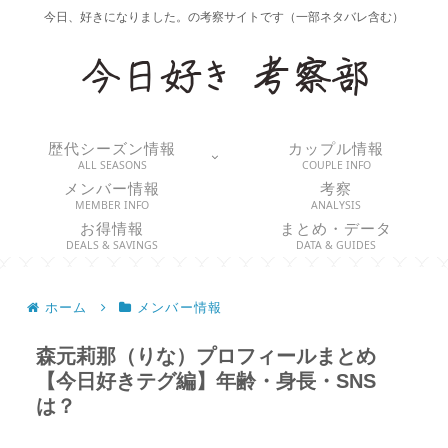
今日、好きになりました。の考察サイトです（一部ネタバレ含む）
歴代シーズン情報
カップル情報
ALL SEASONS
COUPLE INFO
メンバー情報
考察
MEMBER INFO
ANALYSIS
お得情報
まとめ・データ
DEALS & SAVINGS
DATA & GUIDES
ホーム
メンバー情報
森元莉那（りな）プロフィールまとめ
【今日好きテグ編】年齢・身長・SNS
は？