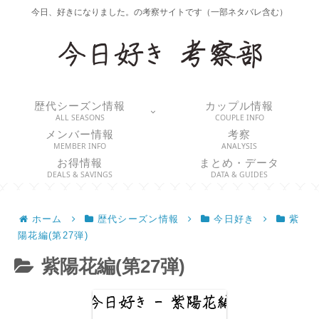
今日、好きになりました。の考察サイトです（一部ネタバレ含む）
歴代シーズン情報
カップル情報
ALL SEASONS
COUPLE INFO
メンバー情報
考察
MEMBER INFO
ANALYSIS
お得情報
まとめ・データ
DEALS & SAVINGS
DATA & GUIDES
ホーム
歴代シーズン情報
今日好き
紫
陽花編(第27弾)
紫陽花編(第27弾)